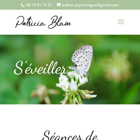
06 10 91 72 37
p.blain.psychologue@gmail.com
S’éveiller
Séances de